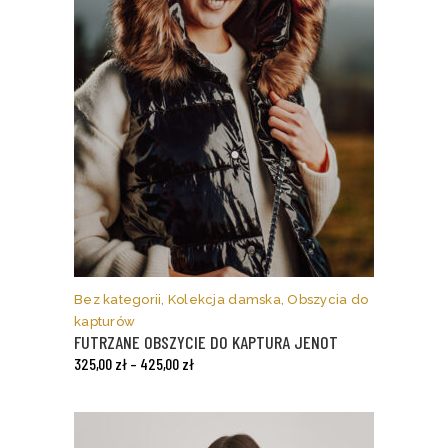
Ten
produkt
ma
Bez kategorii
,
Kolekcja damska
,
Obszycia do
wiele
kapturów
wariantów.
FUTRZANE OBSZYCIE DO KAPTURA JENOT
Opcje
325,00
zł
–
425,00
zł
można
wybrać
na