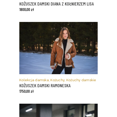
wiele
KOŻUSZEK DAMSKI DIANA Z KOŁNIERZEM LISA
wariantów.
1800,00
zł
Opcje
można
wybrać
na
stronie
produktu
Ten
produkt
ma
Kolekcja damska
,
Kożuchy
,
Kożuchy damskie
wiele
KOŻUSZEK DAMSKI RAMONESKA
wariantów.
1750,00
zł
Opcje
można
wybrać
na