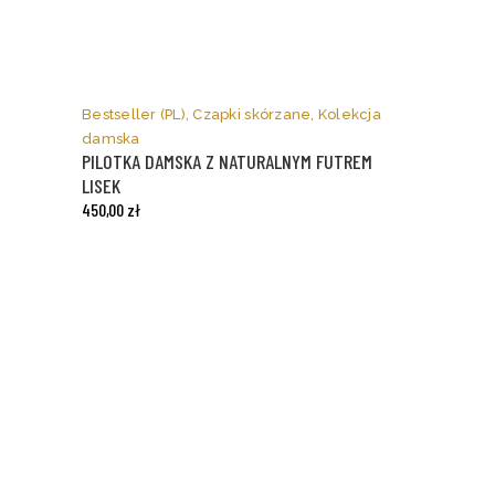
Ten
produkt
ma
Bestseller (PL)
,
Czapki skórzane
,
Kolekcja
wiele
damska
wariantów.
PILOTKA DAMSKA Z NATURALNYM FUTREM
Opcje
LISEK
można
450,00
zł
wybrać
na
stronie
produktu