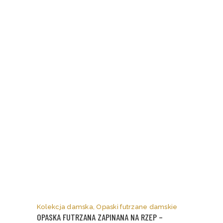
stronie
produktu
Kolekcja damska
,
Opaski futrzane damskie
OPASKA FUTRZANA ZAPINANA NA RZEP –