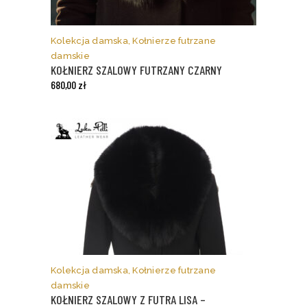
Ten
produkt
ma
Kolekcja damska
,
Kołnierze futrzane
wiele
damskie
wariantów.
KOŁNIERZ SZALOWY FUTRZANY CZARNY
Opcje
680,00
zł
można
wybrać
na
stronie
produktu
Kolekcja damska
,
Kołnierze futrzane
damskie
KOŁNIERZ SZALOWY Z FUTRA LISA –