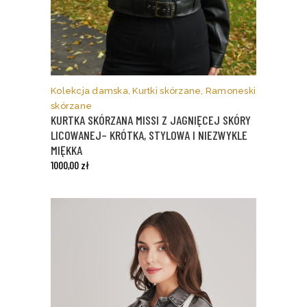
Ten
produkt
ma
Kolekcja damska
,
Kurtki skórzane
,
Ramoneski
wiele
skórzane
wariantów.
KURTKA SKÓRZANA MISSI Z JAGNIĘCEJ SKÓRY
Opcje
LICOWANEJ– KRÓTKA, STYLOWA I NIEZWYKLE
można
MIĘKKA
wybrać
1000,00
zł
na
stronie
produktu