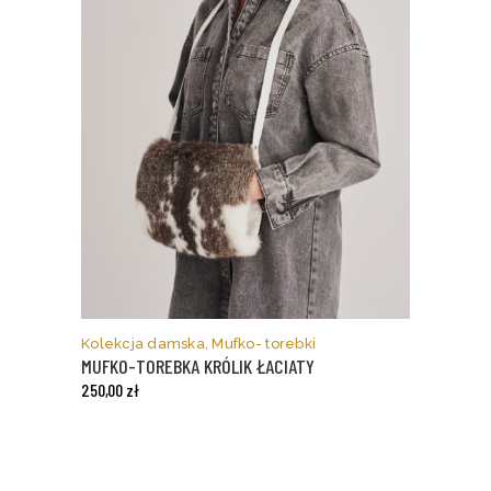
Ten
produkt
ma
Kolekcja damska
,
Mufko- torebki
wiele
MUFKO-TOREBKA KRÓLIK ŁACIATY
wariantów.
250,00
zł
Opcje
można
wybrać
na