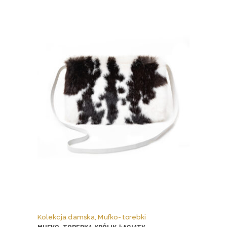
stronie
produktu
Ten
produkt
ma
Kolekcja damska
,
Mufko- torebki
wiele