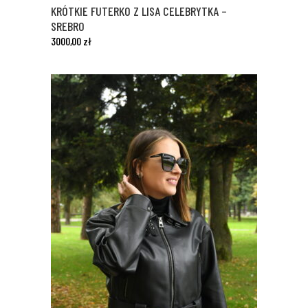
wariantów.
KRÓTKIE FUTERKO Z LISA CELEBRYTKA –
Opcje
SREBRO
można
3000,00
zł
wybrać
na
stronie
produktu