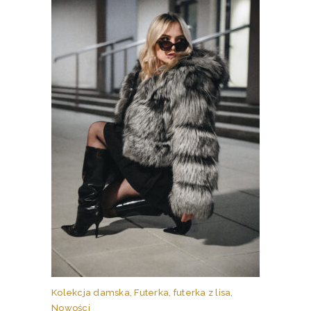
stronie
produktu
Ten
produkt
ma
Kolekcja damska
,
Futerka
,
futerka z lisa
,
wiele
Nowości