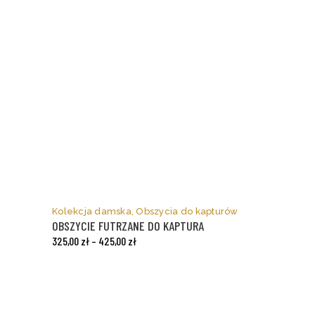
Ten
produkt
ma
Kolekcja damska
,
Obszycia do kapturów
wiele
OBSZYCIE FUTRZANE DO KAPTURA
wariantów.
325,00
zł
–
425,00
zł
Opcje
można
wybrać
na