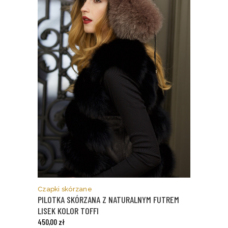
Ten
produkt
ma
Czapki skórzane
wiele
PILOTKA SKÓRZANA Z NATURALNYM FUTREM
wariantów.
LISEK KOLOR TOFFI
Opcje
450,00
zł