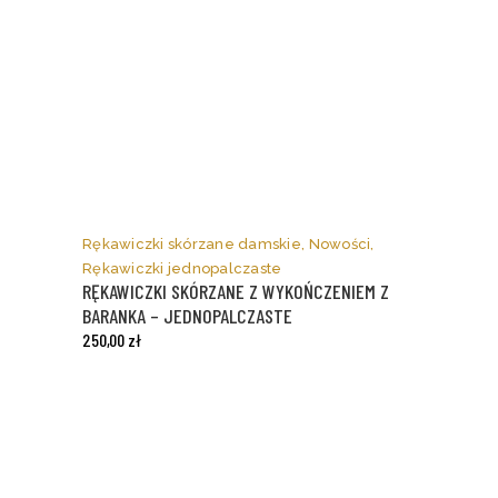
Ten
produkt
ma
Rękawiczki skórzane damskie
,
Nowości
,
wiele
Rękawiczki jednopalczaste
wariantów.
RĘKAWICZKI SKÓRZANE Z WYKOŃCZENIEM Z
Opcje
BARANKA – JEDNOPALCZASTE
można
250,00
zł
wybrać
na
stronie
produktu