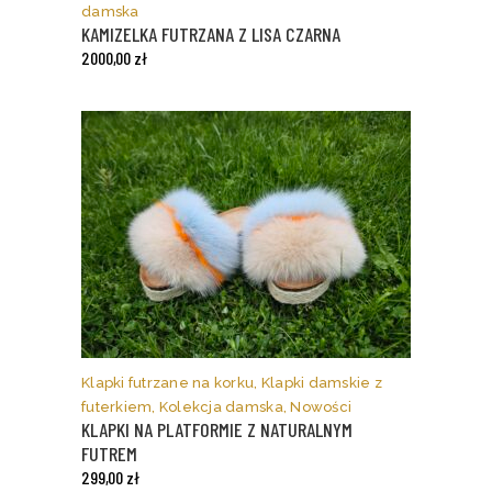
wiele
damska
wariantów.
KAMIZELKA FUTRZANA Z LISA CZARNA
Opcje
2000,00
zł
można
wybrać
na
stronie
produktu
Ten
produkt
ma
Klapki futrzane na korku
,
Klapki damskie z
wiele
futerkiem
,
Kolekcja damska
,
Nowości
wariantów.
KLAPKI NA PLATFORMIE Z NATURALNYM
Opcje
FUTREM
można
299,00
zł