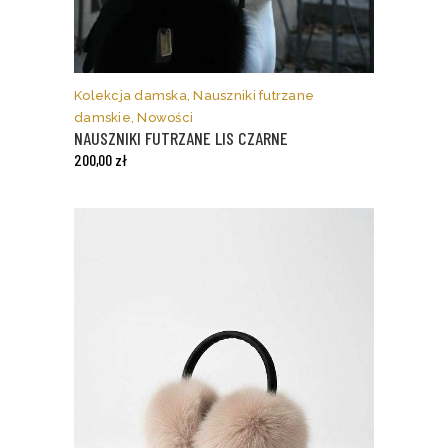
Ten
produkt
ma
Kolekcja damska
,
Nauszniki futrzane
wiele
damskie
,
Nowości
wariantów.
NAUSZNIKI FUTRZANE LIS CZARNE
Opcje
200,00
zł
można
wybrać
na
stronie
produktu