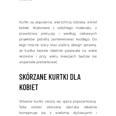
można
wybrać
na
stronie
Kurtki są popularną wierzchnią odzieżą wśród
produktu
kobiet. Wykonane z solidnego materiału, z
prawdziwą precyzją i według ciekawych
projektów potrafią zainteresować każdego. Do
tego mocne szwy oraz piękny design sprawią,
że kurtka będzie idealnie pasowała na wiele
sezonów i przy wielu kreacjach będzie się
wspaniale prezentować.
SKÓRZANE KURTKI DLA
KOBIET
Właśnie kurtki cieszą się sporą popularnością.
Taka odzież skórzana damska idealnie
komponuje się z wieloma stylizacjami i