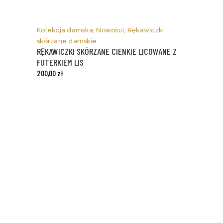
Ten
produkt
ma
Kolekcja damska
,
Nowości
,
Rękawiczki
wiele
skórzane damskie
wariantów.
RĘKAWICZKI SKÓRZANE CIENKIE LICOWANE Z
Opcje
FUTERKIEM LIS
można
200,00
zł
wybrać
na
stronie
produktu