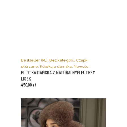
Ten
produkt
ma
Bestseller (PL)
,
Bez kategorii
,
Czapki
wiele
skórzane
,
Kolekcja damska
,
Nowości
wariantów.
PILOTKA DAMSKA Z NATURALNYM FUTREM
Opcje
LISEK
można
450,00
zł
wybrać
na
stronie
produktu