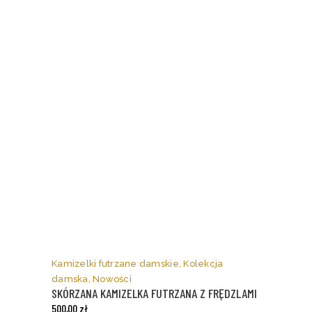
Ten
produkt
ma
Kamizelki futrzane damskie
,
Kolekcja
wiele
damska
,
Nowości
wariantów.
SKÓRZANA KAMIZELKA FUTRZANA Z FRĘDZLAMI
Opcje
500,00
zł