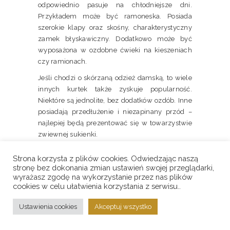
odpowiednio pasuje na chłodniejsze dni.
Przykładem może być ramoneska. Posiada
szerokie klapy oraz skośny, charakterystyczny
zamek błyskawiczny. Dodatkowo może być
wyposażona w ozdobne ćwieki na kieszeniach
czy ramionach.
Jeśli chodzi o skórzaną odzież damską, to wiele
innych kurtek także zyskuje popularność.
Niektóre są jednolite, bez dodatków ozdób. Inne
posiadają przedłużenie i niezapinany przód –
najlepiej będą prezentować się w towarzystwie
zwiewnej sukienki.
Strona korzysta z plików cookies. Odwiedzając naszą
Z CZYM NOSIĆ SKÓRZANE
stronę bez dokonania zmian ustawień swojej przeglądarki,
wyrażasz zgodę na wykorzystanie przez nas plików
KURTKI DAMSKIE?
cookies w celu ułatwienia korzystania z serwisu..
Ustawienia cookies
Akceptuj wszystko
Odzież damska skórzana idealnie pasuje na
jesienne dni i na początki wiosny. Świetnie